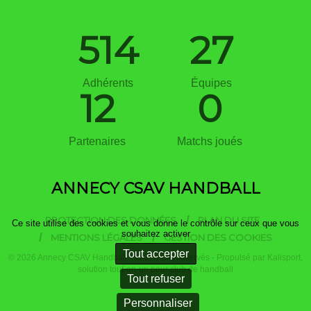
514
27
Adhérents
Équipes
12
0
Partenaires
Matchs joués
ANNECY CSAV HANDBALL
PROTECTION DES DONNÉES
PLAN DU SITE
Ce site utilise des cookies et vous donne le contrôle sur ceux que vous
souhaitez activer
MENTIONS LÉGALES
GESTION DES COOKIES
Tout accepter
© 2026 Annecy CSAV Handball - Tous droits réservés - Propulsé par
Kalisport,
solution tout-en-un pour club de handball
Tout refuser
Personnaliser