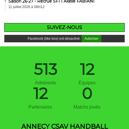
Saison 26-27 - Recrue SF1 I Axelle FABIANI
11 juillet 2026 à 08H12
SUIVEZ-NOUS
Facebook (like box) est désactivé.
Autoriser
513
12
Adhérents
Équipes
12
0
Partenaires
Matchs joués
ANNECY CSAV HANDBALL