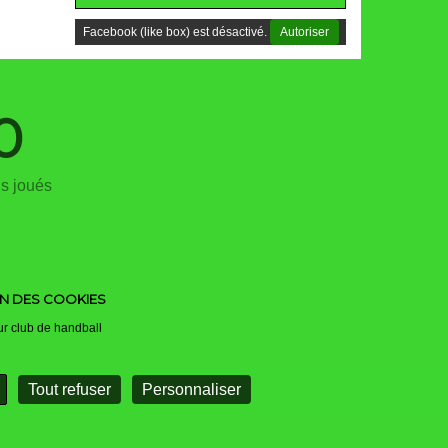
Facebook (like box) est désactivé.
Autoriser
0
s joués
N DES COOKIES
ur club de handball
Tout refuser
Personnaliser