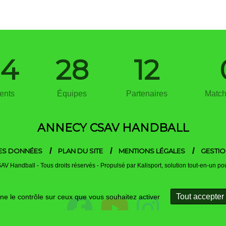
14
28
12
ents
Équipes
Partenaires
Match
ANNECY CSAV HANDBALL
ES DONNÉES
PLAN DU SITE
MENTIONS LÉGALES
GESTIO
V Handball - Tous droits réservés - Propulsé par
Kalisport, solution tout-en-un po
Tout accepter
nne le contrôle sur ceux que vous souhaitez activer