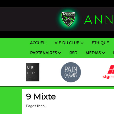
Panneau de gestion des cookies
ACCUEIL
VIE DU CLUB
ÉTHIQUE
PARTENAIRES
RSO
MEDIAS
9 Mixte
Pages liées :