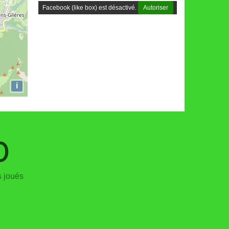
Facebook (like box) est désactivé.
Autoriser
i
0
 joués