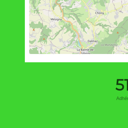
5
Adhér