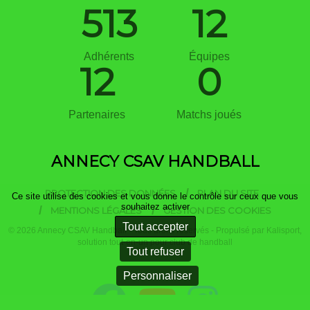
513
12
Adhérents
Équipes
12
0
Partenaires
Matchs joués
ANNECY CSAV HANDBALL
PROTECTION DES DONNÉES
PLAN DU SITE
Ce site utilise des cookies et vous donne le contrôle sur ceux que vous
souhaitez activer
MENTIONS LÉGALES
GESTION DES COOKIES
Tout accepter
© 2026 Annecy CSAV Handball - Tous droits réservés - Propulsé par
Kalisport,
solution tout-en-un pour club de handball
Tout refuser
Personnaliser