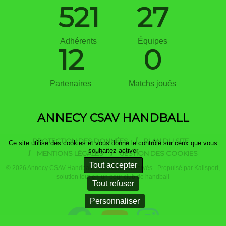
521
27
Adhérents
Équipes
12
0
Partenaires
Matchs joués
ANNECY CSAV HANDBALL
PROTECTION DES DONNÉES
PLAN DU SITE
Ce site utilise des cookies et vous donne le contrôle sur ceux que vous
souhaitez activer
MENTIONS LÉGALES
GESTION DES COOKIES
Tout accepter
© 2026 Annecy CSAV Handball - Tous droits réservés - Propulsé par
Kalisport,
solution tout-en-un pour club de handball
Tout refuser
Personnaliser