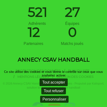
521
27
Adhérents
Équipes
12
0
Partenaires
Matchs joués
ANNECY CSAV HANDBALL
PROTECTION DES DONNÉES
PLAN DU SITE
Ce site utilise des cookies et vous donne le contrôle sur ceux que vous
souhaitez activer
MENTIONS LÉGALES
GESTION DES COOKIES
Tout accepter
© 2026 Annecy CSAV Handball - Tous droits réservés - Propulsé par
Kalisport,
solution tout-en-un pour club de handball
Tout refuser
Personnaliser