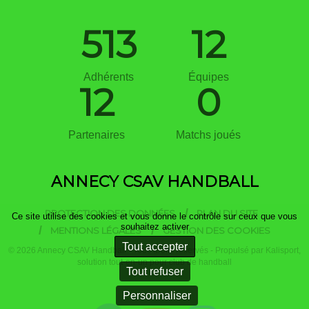
513
12
Adhérents
Équipes
12
0
Partenaires
Matchs joués
ANNECY CSAV HANDBALL
PROTECTION DES DONNÉES
PLAN DU SITE
Ce site utilise des cookies et vous donne le contrôle sur ceux que vous
souhaitez activer
MENTIONS LÉGALES
GESTION DES COOKIES
Tout accepter
© 2026 Annecy CSAV Handball - Tous droits réservés - Propulsé par
Kalisport,
solution tout-en-un pour club de handball
Tout refuser
Personnaliser